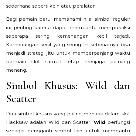
sederhana seperti koin atau peralatan.
Bagi pemain baru, memahami nilai simbol reguler
ini penting karena dapat membantu memprediksi
seberapa sering kemenangan kecil terjadi.
Kemenangan kecil yang sering ini sebenarnya bisa
menjadi strategi jitu untuk memperpanjang waktu
bermain slot sambil tetap menjaga peluang
menang.
Simbol Khusus: Wild dan
Scatter
Dua simbol khusus yang paling menarik dalam slot
Hacksaw adalah Wild dan Scatter.
Wild
berfungsi
sebagai pengganti simbol lain untuk membantu