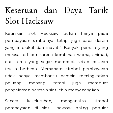
Keseruan dan Daya Tarik
Slot Hacksaw
Keunikan slot Hacksaw bukan hanya pada
pembayaran simbolnya, tetapi juga pada desain
yang interaktif dan inovatif. Banyak pemain yang
merasa terhibur karena kombinasi warna, animasi,
dan tema yang segar membuat setiap putaran
terasa berbeda. Memahami simbol pembayaran
tidak hanya membantu pemain meningkatkan
peluang menang, tetapi juga membuat
pengalaman bermain slot lebih menyenangkan.
Secara keseluruhan, menganalisa simbol
pembayaran di slot Hacksaw paling populer