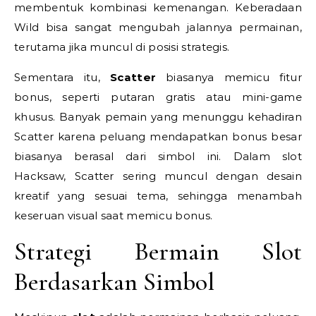
membentuk kombinasi kemenangan. Keberadaan
Wild bisa sangat mengubah jalannya permainan,
terutama jika muncul di posisi strategis.
Sementara itu,
Scatter
biasanya memicu fitur
bonus, seperti putaran gratis atau mini-game
khusus. Banyak pemain yang menunggu kehadiran
Scatter karena peluang mendapatkan bonus besar
biasanya berasal dari simbol ini. Dalam slot
Hacksaw, Scatter sering muncul dengan desain
kreatif yang sesuai tema, sehingga menambah
keseruan visual saat memicu bonus.
Strategi Bermain Slot
Berdasarkan Simbol