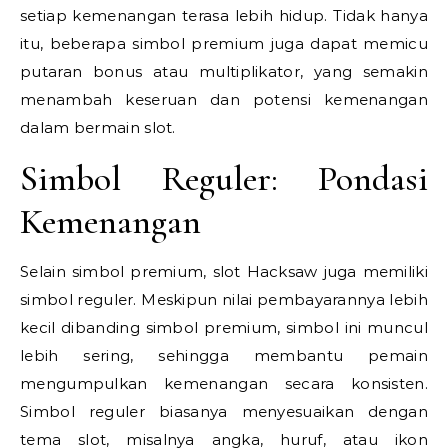
setiap kemenangan terasa lebih hidup. Tidak hanya
itu, beberapa simbol premium juga dapat memicu
putaran bonus atau multiplikator, yang semakin
menambah keseruan dan potensi kemenangan
dalam bermain slot.
Simbol Reguler: Pondasi
Kemenangan
Selain simbol premium, slot Hacksaw juga memiliki
simbol reguler. Meskipun nilai pembayarannya lebih
kecil dibanding simbol premium, simbol ini muncul
lebih sering, sehingga membantu pemain
mengumpulkan kemenangan secara konsisten.
Simbol reguler biasanya menyesuaikan dengan
tema slot, misalnya angka, huruf, atau ikon