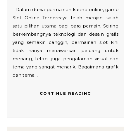
Dalam dunia permainan kasino online, game
Slot Online Terpercaya telah menjadi salah
satu pilihan utama bagi para pemain. Seiring
berkembangnya teknologi dan desain grafis
yang semakin canggih, permainan slot kini
tidak hanya menawarkan peluang untuk
menang, tetapi juga pengalaman visual dan
tema yang sangat menarik. Bagaimana grafik
dan tema…
CONTINUE READING