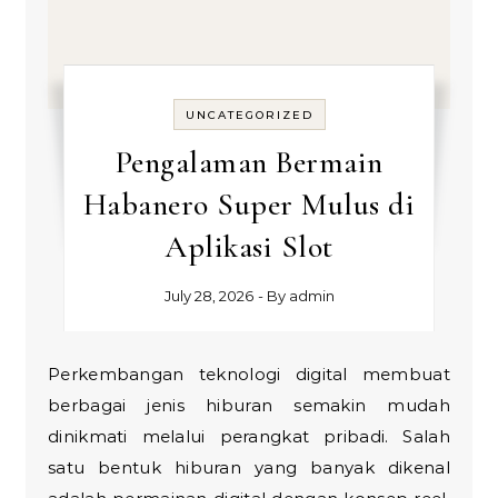
UNCATEGORIZED
Pengalaman Bermain
Habanero Super Mulus di
Aplikasi Slot
July 28, 2026
- By
admin
Perkembangan teknologi digital membuat
berbagai jenis hiburan semakin mudah
dinikmati melalui perangkat pribadi. Salah
satu bentuk hiburan yang banyak dikenal