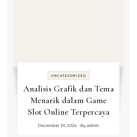
UNCATEGORIZED
Analisis Grafik dan Tema
Menarik dalam Game
Slot Online Terpercaya
December 30, 2024
- By
admin