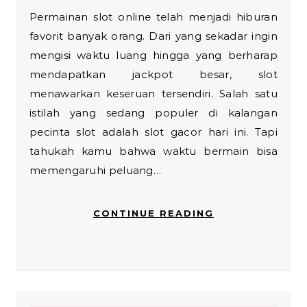
Permainan slot online telah menjadi hiburan
favorit banyak orang. Dari yang sekadar ingin
mengisi waktu luang hingga yang berharap
mendapatkan jackpot besar, slot
menawarkan keseruan tersendiri. Salah satu
istilah yang sedang populer di kalangan
pecinta slot adalah slot gacor hari ini. Tapi
tahukah kamu bahwa waktu bermain bisa
memengaruhi peluang…
CONTINUE READING