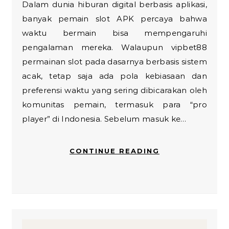
Dalam dunia hiburan digital berbasis aplikasi,
banyak pemain slot APK percaya bahwa
waktu bermain bisa mempengaruhi
pengalaman mereka. Walaupun vipbet88
permainan slot pada dasarnya berbasis sistem
acak, tetap saja ada pola kebiasaan dan
preferensi waktu yang sering dibicarakan oleh
komunitas pemain, termasuk para “pro
player” di Indonesia. Sebelum masuk ke…
CONTINUE READING