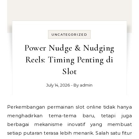
UNCATEGORIZED
Power Nudge & Nudging
Reels: Timing Penting di
Slot
July 14, 2026
- By
admin
Perkembangan permainan slot online tidak hanya
menghadirkan tema-tema baru, tetapi juga
berbagai mekanisme inovatif yang membuat
setiap putaran terasa lebih menarik. Salah satu fitur