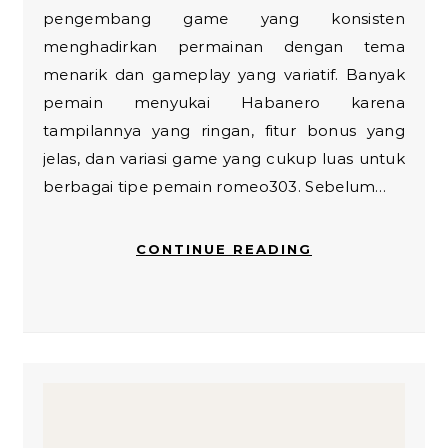
pengembang game yang konsisten
menghadirkan permainan dengan tema
menarik dan gameplay yang variatif. Banyak
pemain menyukai Habanero karena
tampilannya yang ringan, fitur bonus yang
jelas, dan variasi game yang cukup luas untuk
berbagai tipe pemain romeo303. Sebelum…
CONTINUE READING