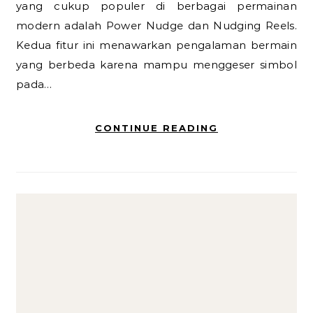
yang cukup populer di berbagai permainan
modern adalah Power Nudge dan Nudging Reels.
Kedua fitur ini menawarkan pengalaman bermain
yang berbeda karena mampu menggeser simbol
pada…
CONTINUE READING